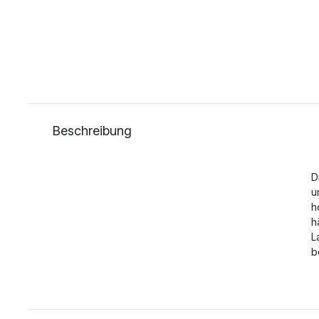
Beschreibung
D
u
h
h
L
b