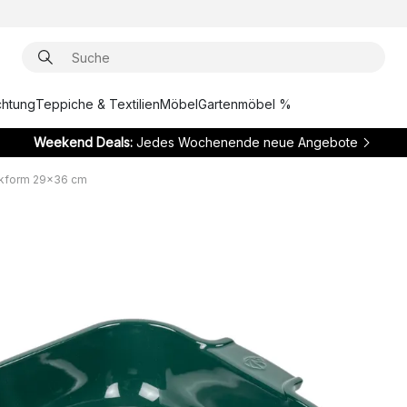
chtung
Teppiche & Textilien
Möbel
Gartenmöbel %
Weekend Deals:
Jedes Wochenende neue Angebote
ikform 29x36 cm