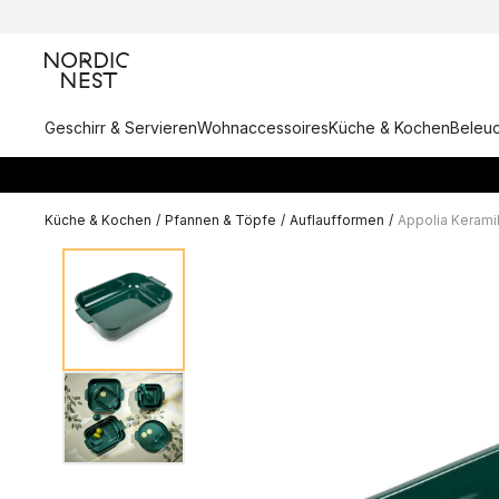
Geschirr & Servieren
Wohnaccessoires
Küche & Kochen
Beleu
Küche & Kochen
/
Pfannen & Töpfe
/
Auflaufformen
/
Appolia Keram