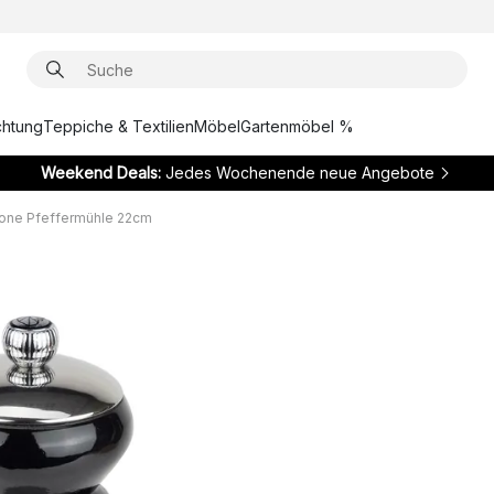
chtung
Teppiche & Textilien
Möbel
Gartenmöbel %
Weekend Deals:
Jedes Wochenende neue Angebote
cone Pfeffermühle 22cm