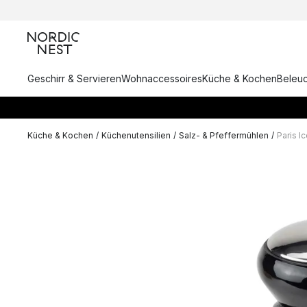
Geschirr & Servieren
Wohnaccessoires
Küche & Kochen
Beleu
Küche & Kochen
/
Küchenutensilien
/
Salz- & Pfeffermühlen
/
Paris I