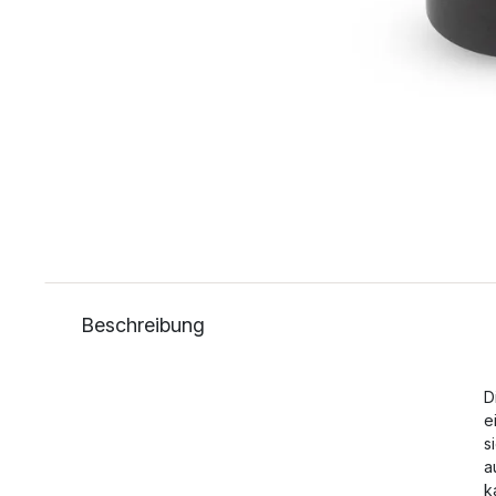
Beschreibung
D
e
s
a
k