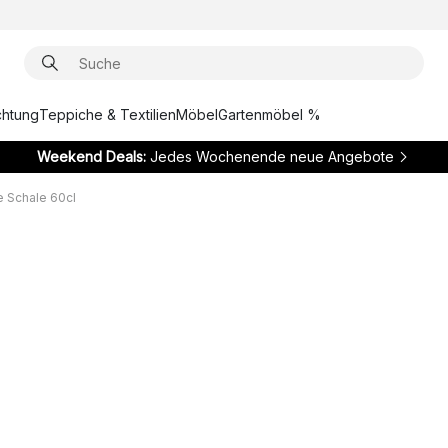
chtung
Teppiche & Textilien
Möbel
Gartenmöbel %
Weekend Deals:
Jedes Wochenende neue Angebote
 Schale 60cl