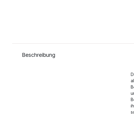
Beschreibung
D
a
B
u
B
i
s