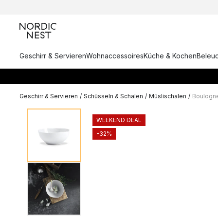
Geschirr & Servieren
Wohnaccessoires
Küche & Kochen
Beleu
Geschirr & Servieren
/
Schüsseln & Schalen
/
Müslischalen
/
Boulogne
WEEKEND DEAL
-32%