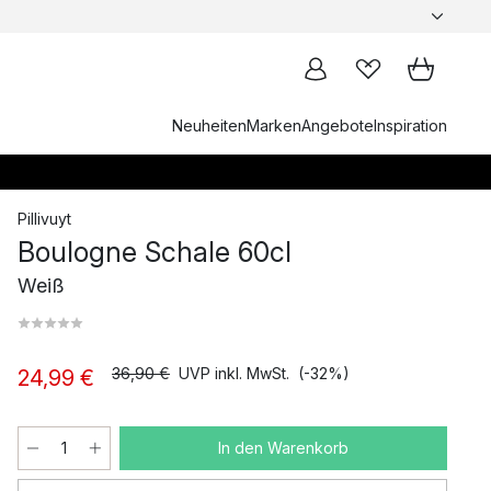
Neuheiten
Marken
Angebote
Inspiration
Pillivuyt
Boulogne Schale 60cl
Weiß
36,90 €
UVP inkl. MwSt.
(-32%)
24,99 €
In den Warenkorb