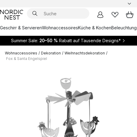
Geschirr & Servieren
Wohnaccessoires
Küche & Kochen
Beleuchtung
Summer Sale:
20–50 %
Rabatt auf Tausende Designs*
Wohnaccessoires
/
Dekoration
/
Weihnachtsdekoration
/
Fox & Santa Engelspiel