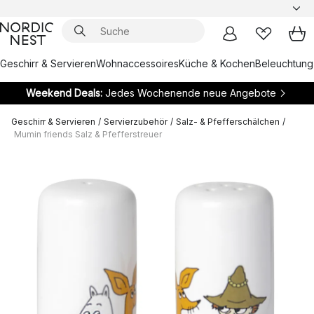
Geschirr & Servieren
Wohnaccessoires
Küche & Kochen
Beleuchtung
Weekend Deals:
Jedes Wochenende neue Angebote
Geschirr & Servieren
/
Servierzubehör
/
Salz- & Pfefferschälchen
/
Mumin friends Salz & Pfefferstreuer