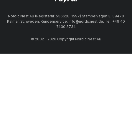
Nordic Nest AB (Registernr. 556628-1597) Stämpelvägen 3, 39470
Kalmar, Schweden, Kundenservice: info@nordicnest.de, Tel: +49 40
7430 3734
© 2002 - 2026 Copyright Nordic Nest AB