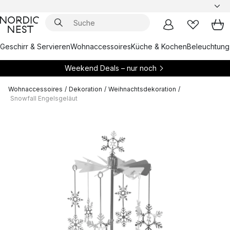
Geschirr & Servieren
Wohnaccessoires
Küche & Kochen
Beleuchtung
Weekend Deals – nur noch
Wohnaccessoires
/
Dekoration
/
Weihnachtsdekoration
/
Snowfall Engelsgeläut