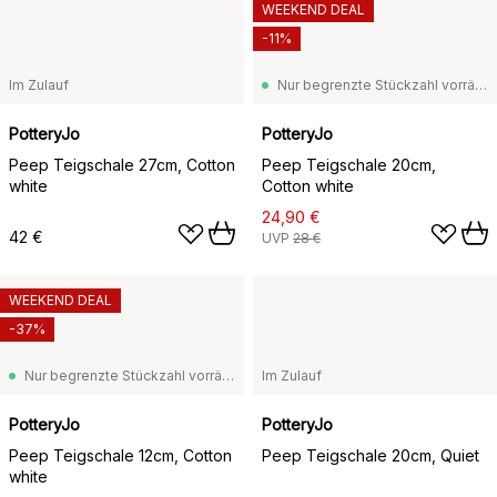
WEEKEND DEAL
-11%
Im Zulauf
Nur begrenzte Stückzahl vorrätig
PotteryJo
PotteryJo
Peep Teigschale 27cm, Cotton
Peep Teigschale 20cm,
white
Cotton white
24,90 €
42 €
UVP
28 €
WEEKEND DEAL
-37%
Nur begrenzte Stückzahl vorrätig
Im Zulauf
PotteryJo
PotteryJo
Peep Teigschale 12cm, Cotton
Peep Teigschale 20cm, Quiet
white