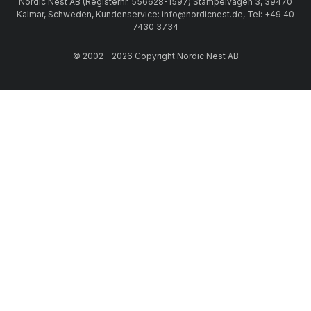
Nordic Nest AB (Registernr. 556628-1597) Stämpelvägen 3, 39470
Kalmar, Schweden, Kundenservice: info@nordicnest.de, Tel: +49 40
7430 3734
© 2002 - 2026 Copyright Nordic Nest AB