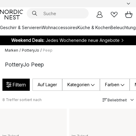
Geschirr & Servieren
Wohnaccessoires
Küche & Kochen
Beleuchtung
Weekend Deals:
Jedes Wochenende neue Angebote
Marken
/
PotteryJo
/
Peep
PotteryJo Peep
Filtern
Auf Lager
Kategorien
Farben
8
Treffer sortiert nach
Beliebtheit