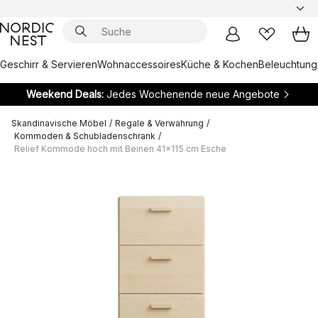
Geschirr & Servieren
Wohnaccessoires
Küche & Kochen
Beleuchtung
Weekend Deals:
Jedes Wochenende neue Angebote
Skandinavische Möbel
/
Regale & Verwahrung
/
Kommoden & Schubladenschrank
/
Relief Kommode hoch mit Beinen 41x115 cm Esche