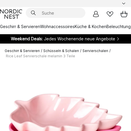
Geschirr & Servieren
Wohnaccessoires
Küche & Kochen
Beleuchtung
Weekend Deals:
Jedes Wochenende neue Angebote
Geschirr & Servieren
/
Schüsseln & Schalen
/
Servierschalen
/
Rice Leaf Servierschale melamin 3 Teile