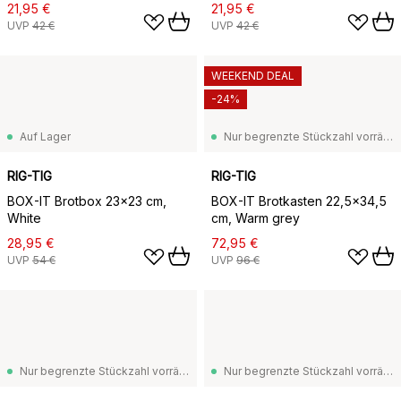
21,95 €
21,95 €
UVP
42 €
UVP
42 €
WEEKEND DEAL
-24%
Auf Lager
Nur begrenzte Stückzahl vorrätig
RIG-TIG
RIG-TIG
BOX-IT Brotbox 23x23 cm,
BOX-IT Brotkasten 22,5x34,5
White
cm, Warm grey
28,95 €
72,95 €
UVP
54 €
UVP
96 €
Nur begrenzte Stückzahl vorrätig
Nur begrenzte Stückzahl vorrätig