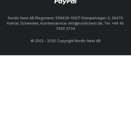
Nordic Nest AB (Registernr. 556628-1597) Stämpelvägen 3, 39470
Kalmar, Schweden, Kundenservice: info@nordicnest.de, Tel: +49 40
7430 3734
© 2002 - 2026 Copyright Nordic Nest AB