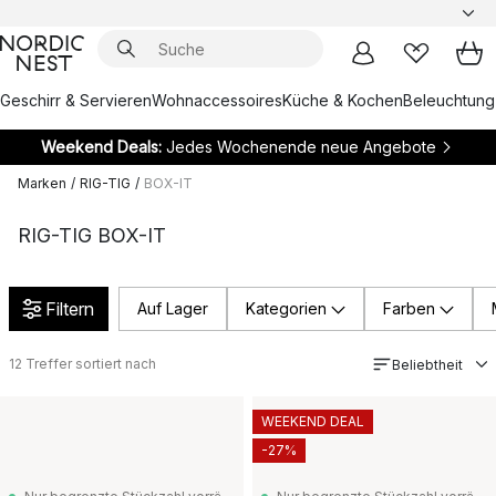
Geschirr & Servieren
Wohnaccessoires
Küche & Kochen
Beleuchtung
Weekend Deals:
Jedes Wochenende neue Angebote
Marken
/
RIG-TIG
/
BOX-IT
RIG-TIG BOX-IT
Filtern
Auf Lager
Kategorien
Farben
12
Treffer sortiert nach
Beliebtheit
WEEKEND DEAL
-27%