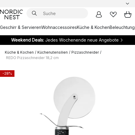
Geschirr & Servieren
Wohnaccessoires
Küche & Kochen
Beleuchtung
Weekend Deals:
Jedes Wochenende neue Angebote
Küche & Kochen
/
Küchenutensilien
/
Pizzaschneider
/
REDO Pizzaschneider 18,2 cm
-28%