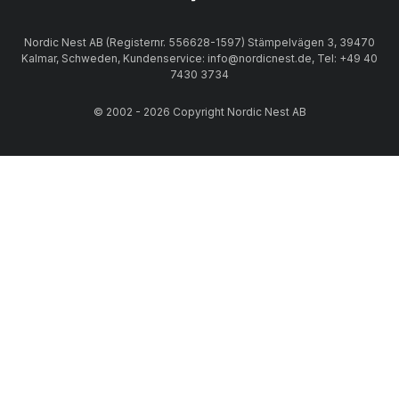
Nordic Nest AB (Registernr. 556628-1597) Stämpelvägen 3, 39470
Kalmar, Schweden, Kundenservice: info@nordicnest.de, Tel: +49 40
7430 3734
© 2002 - 2026 Copyright Nordic Nest AB