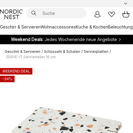
Geschirr & Servieren
Wohnaccessoires
Küche & Kochen
Beleuchtung
Weekend Deals:
Jedes Wochenende neue Angebote
Geschirr & Servieren
/
Schüsseln & Schalen
/
Servierplatten
/
SERVE-IT Servierteller 16 cm
WEEKEND DEAL
-34%