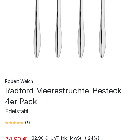
Robert Welch
Radford Meeresfrüchte-Besteck
4er Pack
Edelstahl
(
5
)
32,90 €
UVP inkl. MwSt.
(-24%)
24,90 €