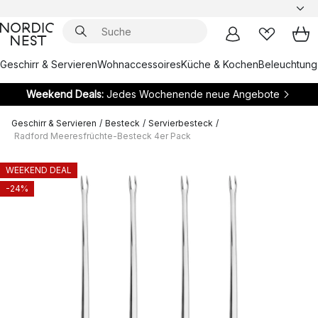
Geschirr & Servieren
Wohnaccessoires
Küche & Kochen
Beleuchtung
Weekend Deals:
Jedes Wochenende neue Angebote
Geschirr & Servieren
/
Besteck
/
Servierbesteck
/
Radford Meeresfrüchte-Besteck 4er Pack
WEEKEND DEAL
-24%