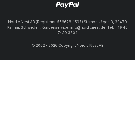
Nordic Nest AB (Registernr. 556628-1597) Stämpelvägen 3, 39470
Kalmar, Schweden, Kundenservice: info@nordicnest.de, Tel: +49 40
7430 3734
© 2002 - 2026 Copyright Nordic Nest AB