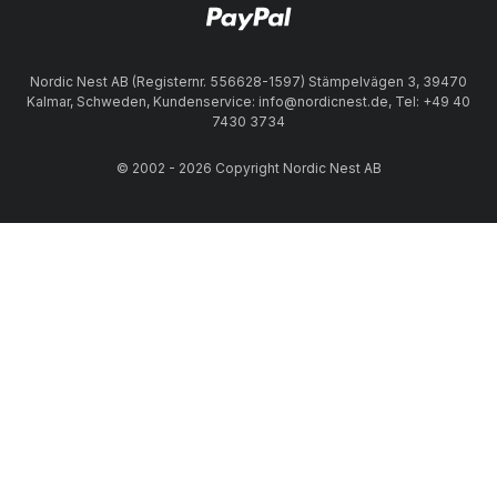
Nordic Nest AB (Registernr. 556628-1597) Stämpelvägen 3, 39470
Kalmar, Schweden, Kundenservice: info@nordicnest.de, Tel: +49 40
7430 3734
© 2002 - 2026 Copyright Nordic Nest AB