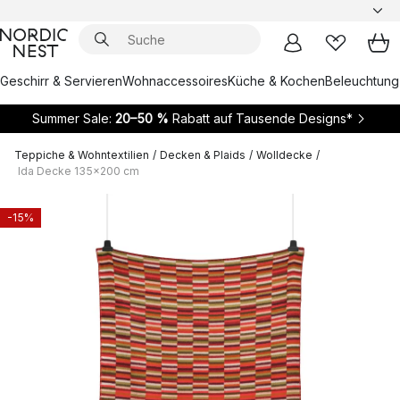
Geschirr & Servieren
Wohnaccessoires
Küche & Kochen
Beleuchtung
Summer Sale:
20–50 %
Rabatt auf Tausende Designs*
Teppiche & Wohntextilien
/
Decken & Plaids
/
Wolldecke
/
Ida Decke 135x200 cm
-15%