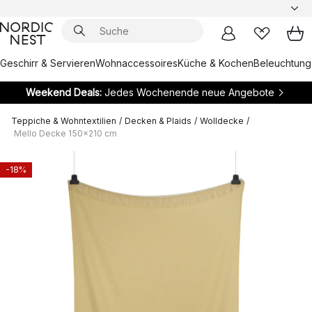
Geschirr & Servieren
Wohnaccessoires
Küche & Kochen
Beleuchtung
Weekend Deals:
Jedes Wochenende neue Angebote
Teppiche & Wohntextilien
/
Decken & Plaids
/
Wolldecke
/
Mello Decke 150x210 cm
-18%