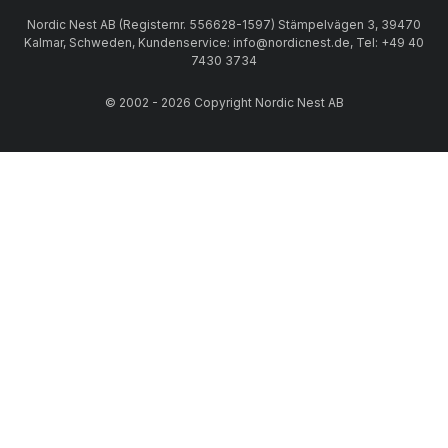
Nordic Nest AB (Registernr. 556628-1597) Stämpelvägen 3, 39470
Kalmar, Schweden, Kundenservice: info@nordicnest.de, Tel: +49 40
7430 3734
© 2002 - 2026 Copyright Nordic Nest AB