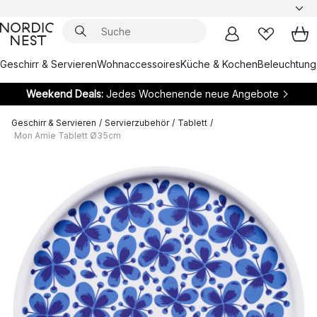
Geschirr & Servieren
Wohnaccessoires
Küche & Kochen
Beleuchtung
Weekend Deals:
Jedes Wochenende neue Angebote
Geschirr & Servieren
/
Servierzubehör
/
Tablett
/
Mon Amie Tablett Ø35cm