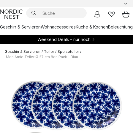
Geschirr & Servieren
Wohnaccessoires
Küche & Kochen
Beleuchtung
Weekend Deals – nur noch
Geschirr & Servieren
/
Teller
/
Speiseteller
/
Mon Amie Teller Ø 27 cm 8er-Pack - Blau