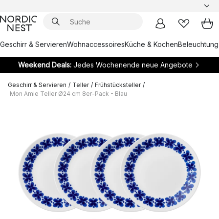
Geschirr & Servieren
Wohnaccessoires
Küche & Kochen
Beleuchtung
Weekend Deals:
Jedes Wochenende neue Angebote
Geschirr & Servieren
/
Teller
/
Frühstücksteller
/
Mon Amie Teller Ø24 cm 8er-Pack - Blau