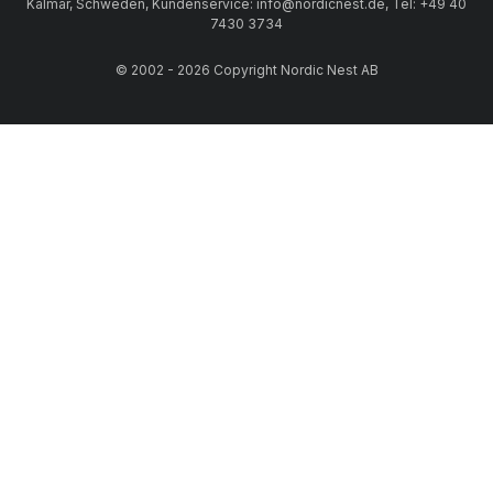
Kalmar, Schweden, Kundenservice: info@nordicnest.de, Tel: +49 40
7430 3734
© 2002 - 2026 Copyright Nordic Nest AB