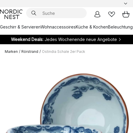
Geschirr & Servieren
Wohnaccessoires
Küche & Kochen
Beleuchtung
Weekend Deals:
Jedes Wochenende neue Angebote
Marken
/
Rörstrand
/
Ostindia Schale 2er Pack