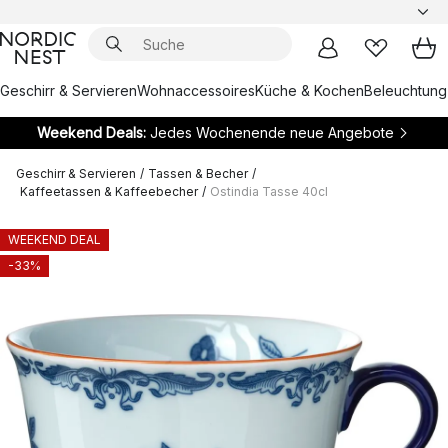
Geschirr & Servieren
Wohnaccessoires
Küche & Kochen
Beleuchtung
Weekend Deals:
Jedes Wochenende neue Angebote
Geschirr & Servieren
/
Tassen & Becher
/
Kaffeetassen & Kaffeebecher
/
Ostindia Tasse 40cl
WEEKEND DEAL
-33%