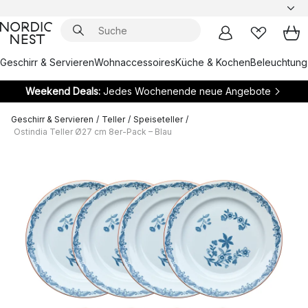
Geschirr & Servieren
Wohnaccessoires
Küche & Kochen
Beleuchtung
Weekend Deals:
Jedes Wochenende neue Angebote
Geschirr & Servieren
/
Teller
/
Speiseteller
/
Ostindia Teller Ø27 cm 8er-Pack – Blau