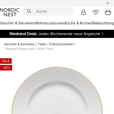
Geschirr & Servieren
Wohnaccessoires
Küche & Kochen
Beleuchtung
Weekend Deals:
Jedes Wochenende neue Angebote
Geschirr & Servieren
/
Teller
/
Frühstücksteller
/
Swedish Grace Gala Teller 21cm
SALE
-42%