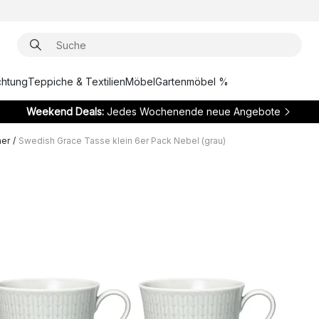
chtung
Teppiche & Textilien
Möbel
Gartenmöbel %
Weekend Deals:
Jedes Wochenende neue Angebote
her
/
Swedish Grace Tasse klein 6er Pack Nebel (grau)