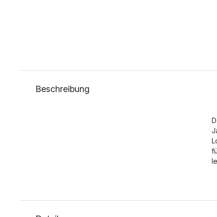
Beschreibung
D
J
L
f
l