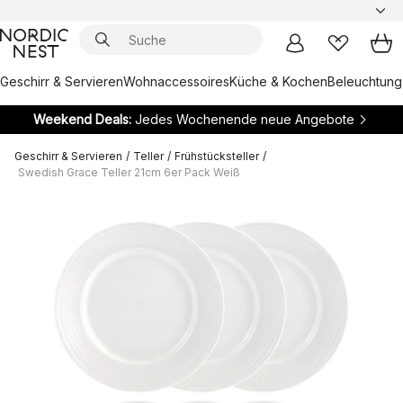
Geschirr & Servieren
Wohnaccessoires
Küche & Kochen
Beleuchtung
Weekend Deals:
Jedes Wochenende neue Angebote
Geschirr & Servieren
/
Teller
/
Frühstücksteller
/
Swedish Grace Teller 21cm 6er Pack Weiß