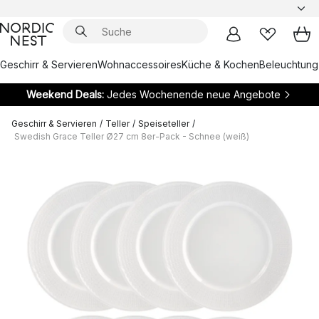
Geschirr & Servieren
Wohnaccessoires
Küche & Kochen
Beleuchtung
Weekend Deals:
Jedes Wochenende neue Angebote
Geschirr & Servieren
/
Teller
/
Speiseteller
/
Swedish Grace Teller Ø27 cm 8er-Pack - Schnee (weiß)