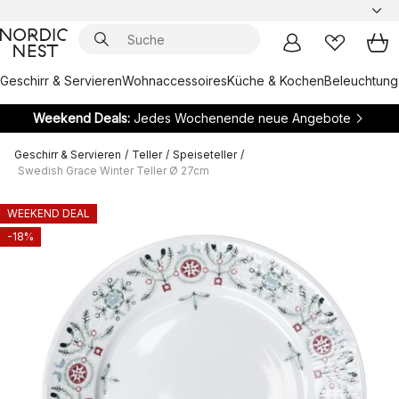
Geschirr & Servieren
Wohnaccessoires
Küche & Kochen
Beleuchtung
Weekend Deals:
Jedes Wochenende neue Angebote
Geschirr & Servieren
/
Teller
/
Speiseteller
/
Swedish Grace Winter Teller Ø 27cm
WEEKEND DEAL
-18%