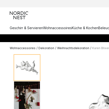
Geschirr & Servieren
Wohnaccessoires
Küche & Kochen
Beleu
Wohnaccessoires
/
Dekoration
/
Weihnachtsdekoration
/
Karen Blix