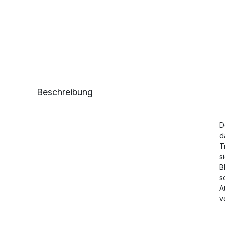
Beschreibung
D
d
T
s
B
s
A
v