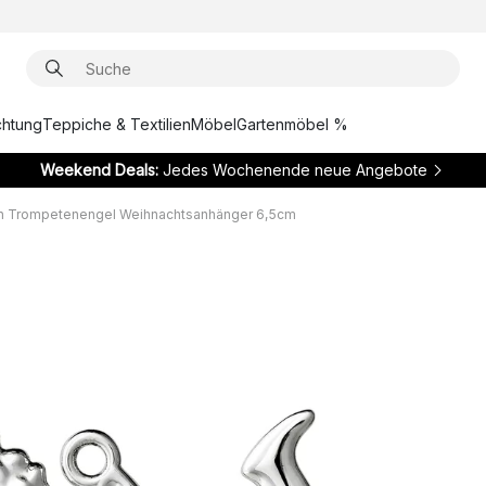
chtung
Teppiche & Textilien
Möbel
Gartenmöbel %
Weekend Deals:
Jedes Wochenende neue Angebote
en Trompetenengel Weihnachtsanhänger 6,5cm