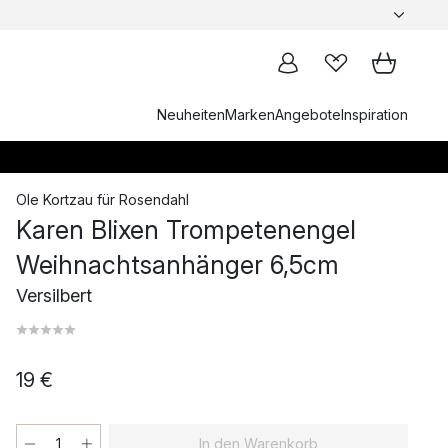
Neuheiten
Marken
Angebote
Inspiration
Ole Kortzau
für
Rosendahl
Karen Blixen Trompetenengel
Weihnachtsanhänger 6,5cm
Versilbert
19 €
In den Warenkorb