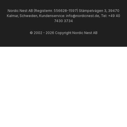
Nordic Nest AB (Registernr. 556628-1597) Stämpelvägen 3, 39470
Kalmar, Schweden, Kundenservice: info@nordicnest.de, Tel: +49 40
7430 3734
© 2002 - 2026 Copyright Nordic Nest AB