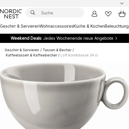
Geschirr & Servieren
Wohnaccessoires
Küche & Kochen
Beleuchtung
Weekend Deals:
Jedes Wochenende neue Angebote
Geschirr & Servieren
/
Tassen & Becher
/
Kaffeetassen & Kaffeebecher
/
Loft Kombitasse 34 cl