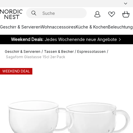
Geschirr & Servieren
Wohnaccessoires
Küche & Kochen
Beleuchtung
Weekend Deals:
Jedes Wochenende neue Angebote
Geschirr & Servieren
/
Tassen & Becher
/
Espressotassen
/
Sagaform Glastasse 15cl 2er Pack
WEEKEND DEAL