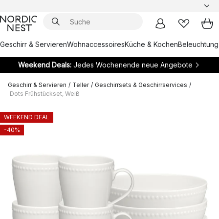
Geschirr & Servieren
Wohnaccessoires
Küche & Kochen
Beleuchtung
Weekend Deals:
Jedes Wochenende neue Angebote
Geschirr & Servieren
/
Teller
/
Geschirrsets & Geschirrservices
/
Dots Frühstückset, Weiß
WEEKEND DEAL
-40%