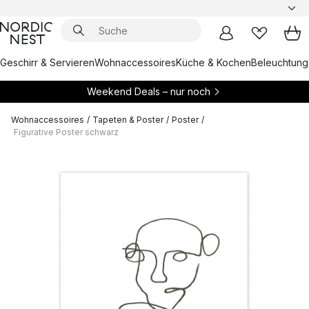
Geschirr & Servieren
Wohnaccessoires
Küche & Kochen
Beleuchtung
Weekend Deals – nur noch
Wohnaccessoires
/
Tapeten & Poster
/
Poster
/
Figurative Poster schwarz