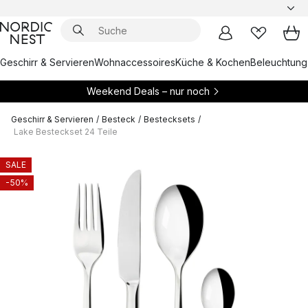
Geschirr & Servieren
Wohnaccessoires
Küche & Kochen
Beleuchtung
Weekend Deals – nur noch
Geschirr & Servieren
/
Besteck
/
Bestecksets
/
Lake Besteckset 24 Teile
SALE
-50%