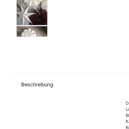
Beschreibung
D
L
B
K
K