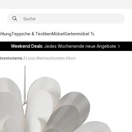
chtung
Teppiche & Textilien
Möbel
Gartenmöbel %
Weekend Deals:
Jedes Wochenende neue Angebote
dventssterne
/
Lucia Weihnachtsstern 45cm