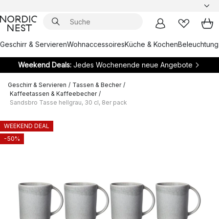
Geschirr & Servieren
Wohnaccessoires
Küche & Kochen
Beleuchtung
Weekend Deals:
Jedes Wochenende neue Angebote
Geschirr & Servieren
/
Tassen & Becher
/
Kaffeetassen & Kaffeebecher
/
Sandsbro Tasse hellgrau, 30 cl, 8er pack
WEEKEND DEAL
-50%