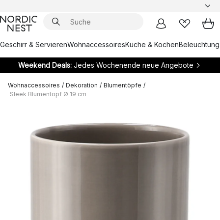
Geschirr & Servieren
Wohnaccessoires
Küche & Kochen
Beleuchtung
Weekend Deals:
Jedes Wochenende neue Angebote
Wohnaccessoires
/
Dekoration
/
Blumentöpfe
/
Sleek Blumentopf Ø 19 cm