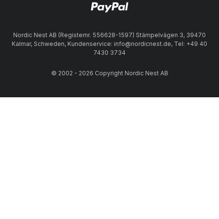
Nordic Nest AB (Registernr. 556628-1597) Stämpelvägen 3, 39470
Kalmar, Schweden, Kundenservice: info@nordicnest.de, Tel: +49 40
7430 3734
© 2002 - 2026 Copyright Nordic Nest AB