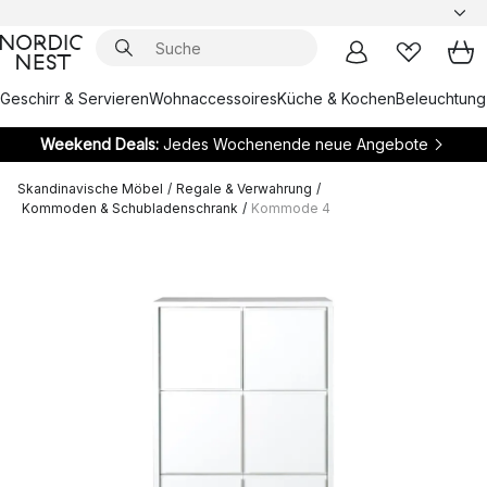
Geschirr & Servieren
Wohnaccessoires
Küche & Kochen
Beleuchtung
Weekend Deals:
Jedes Wochenende neue Angebote
Skandinavische Möbel
/
Regale & Verwahrung
/
Kommoden & Schubladenschrank
/
Kommode 4