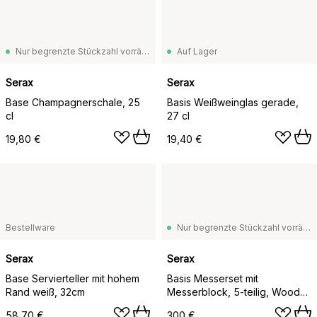
Nur begrenzte Stückzahl vorrätig
Auf Lager
Serax
Serax
Base Champagnerschale, 25
Basis Weißweinglas gerade,
cl
27 cl
19,80 €
19,40 €
Bestellware
Nur begrenzte Stückzahl vorrätig
Serax
Serax
Base Servierteller mit hohem
Basis Messerset mit
Rand weiß, 32cm
Messerblock, 5-teilig, Wood-
steel grey
58,70 €
300 €