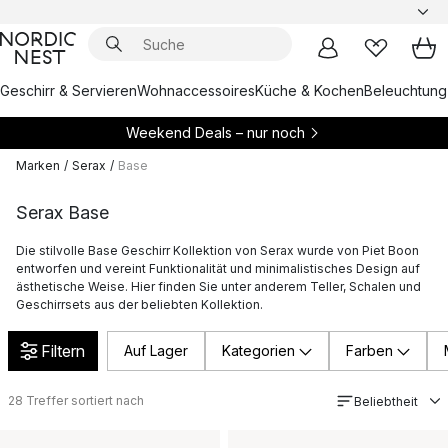
Geschirr & Servieren
Wohnaccessoires
Küche & Kochen
Beleuchtung
Weekend Deals – nur noch
Marken
/
Serax
/
Base
Serax Base
Die stilvolle Base Geschirr Kollektion von Serax wurde von Piet Boon
entworfen und vereint Funktionalität und minimalistisches Design auf
ästhetische Weise. Hier finden Sie unter anderem Teller, Schalen und
Geschirrsets aus der beliebten Kollektion.
Filtern
Auf Lager
Kategorien
Farben
28
Treffer sortiert nach
Beliebtheit