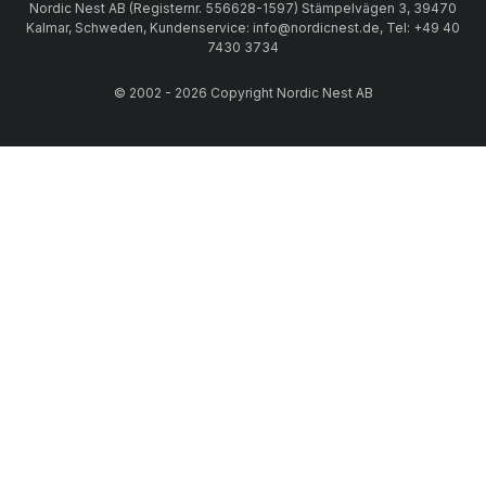
Nordic Nest AB (Registernr. 556628-1597) Stämpelvägen 3, 39470
Kalmar, Schweden, Kundenservice: info@nordicnest.de, Tel: +49 40
7430 3734
© 2002 - 2026 Copyright Nordic Nest AB