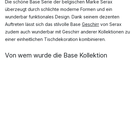
Die schöne Base Serie der belgischen Marke Serax
überzeugt durch schlichte moderne Formen und ein
wunderbar funktionales Design. Dank seinem dezenten
Auftreten lässt sich das stilvolle Base
Geschirr
von Serax
zudem auch wunderbar mit Geschirr anderer Kollektionen zu
einer einheitlichen Tischdekoration kombinieren.
Von wem wurde die Base Kollektion
entworfen?
Seraxs Base Serie wurde vom Designer Piet Boon entworfen
und eignet sich dank seiner hohen Qualität und seiner
perfekten Balance zwischen Design und Funktionalität
hervorragend sowohl für den Alltag wie auch für festlichere
Anlässe.
Welche Produkte enthält die Base Serie von
Serax?