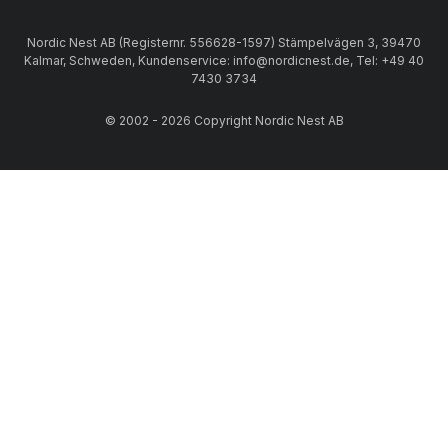
Nordic Nest AB (Registernr. 556628-1597) Stämpelvägen 3, 39470
Kalmar, Schweden, Kundenservice: info@nordicnest.de, Tel: +49 40
7430 3734
© 2002 - 2026 Copyright Nordic Nest AB