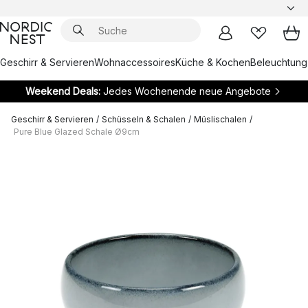
Geschirr & Servieren
Wohnaccessoires
Küche & Kochen
Beleuchtung
Weekend Deals:
Jedes Wochenende neue Angebote
Geschirr & Servieren
/
Schüsseln & Schalen
/
Müslischalen
/
Pure Blue Glazed Schale Ø9cm