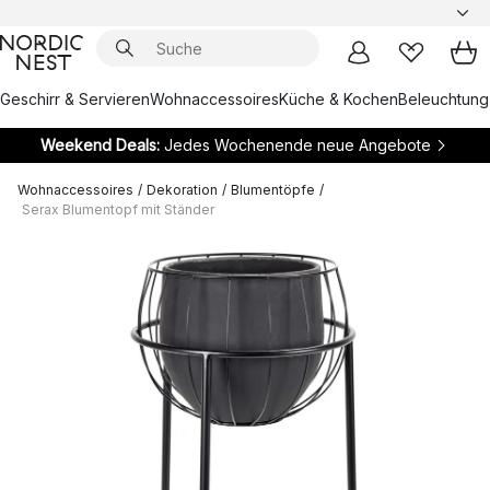
Geschirr & Servieren
Wohnaccessoires
Küche & Kochen
Beleuchtung
Weekend Deals:
Jedes Wochenende neue Angebote
Wohnaccessoires
/
Dekoration
/
Blumentöpfe
/
Serax Blumentopf mit Ständer