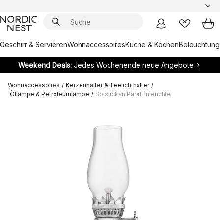
Geschirr & Servieren
Wohnaccessoires
Küche & Kochen
Beleuchtung
Weekend Deals:
Jedes Wochenende neue Angebote
Wohnaccessoires
/
Kerzenhalter & Teelichthalter
/
Öllampe & Petroleumlampe
/
Solstickan Paraffinleuchte