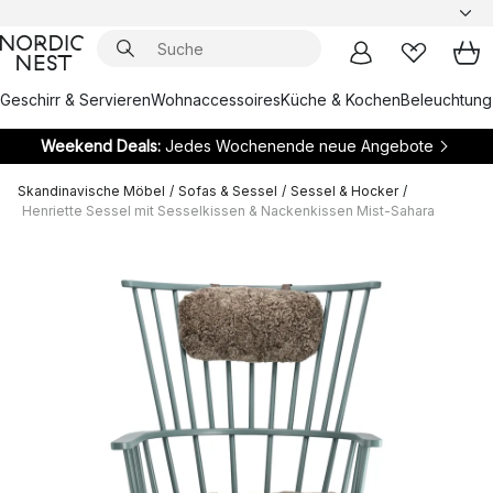
Geschirr & Servieren
Wohnaccessoires
Küche & Kochen
Beleuchtung
Weekend Deals:
Jedes Wochenende neue Angebote
Skandinavische Möbel
/
Sofas & Sessel
/
Sessel & Hocker
/
Henriette Sessel mit Sesselkissen & Nackenkissen Mist-Sahara