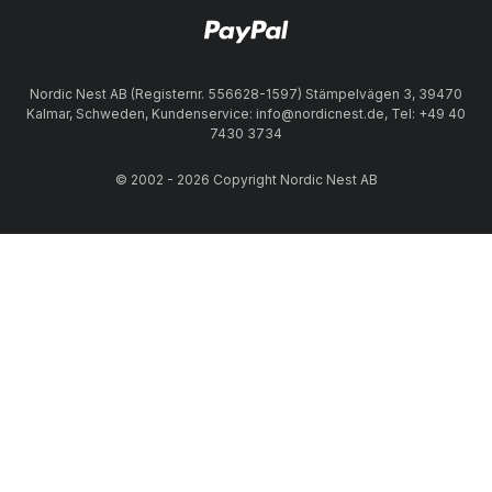
Nordic Nest AB (Registernr. 556628-1597) Stämpelvägen 3, 39470
Kalmar, Schweden, Kundenservice: info@nordicnest.de, Tel: +49 40
7430 3734
© 2002 - 2026 Copyright Nordic Nest AB