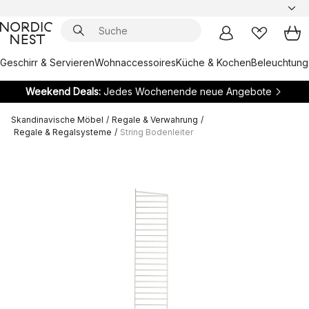
Geschirr & Servieren
Wohnaccessoires
Küche & Kochen
Beleuchtung
Weekend Deals:
Jedes Wochenende neue Angebote
Skandinavische Möbel
/
Regale & Verwahrung
/
Regale & Regalsysteme
/
String Bodenleiter