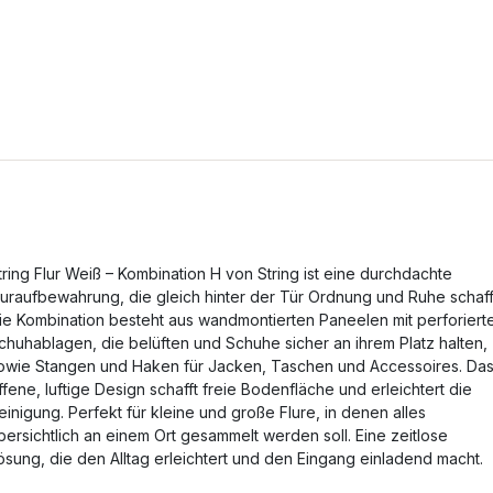
tring Flur Weiß – Kombination H von String ist eine durchdachte
luraufbewahrung, die gleich hinter der Tür Ordnung und Ruhe schaff
ie Kombination besteht aus wandmontierten Paneelen mit perforiert
chuhablagen, die belüften und Schuhe sicher an ihrem Platz halten,
owie Stangen und Haken für Jacken, Taschen und Accessoires. Da
ffene, luftige Design schafft freie Bodenfläche und erleichtert die
einigung. Perfekt für kleine und große Flure, in denen alles
bersichtlich an einem Ort gesammelt werden soll. Eine zeitlose
ösung, die den Alltag erleichtert und den Eingang einladend macht.