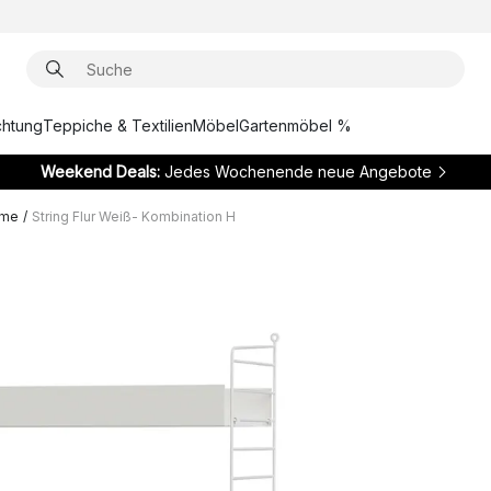
chtung
Teppiche & Textilien
Möbel
Gartenmöbel %
Weekend Deals:
Jedes Wochenende neue Angebote
eme
/
String Flur Weiß- Kombination H