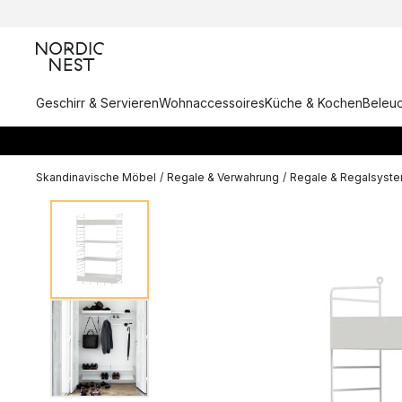
Geschirr & Servieren
Wohnaccessoires
Küche & Kochen
Beleu
Skandinavische Möbel
/
Regale & Verwahrung
/
Regale & Regalsyst