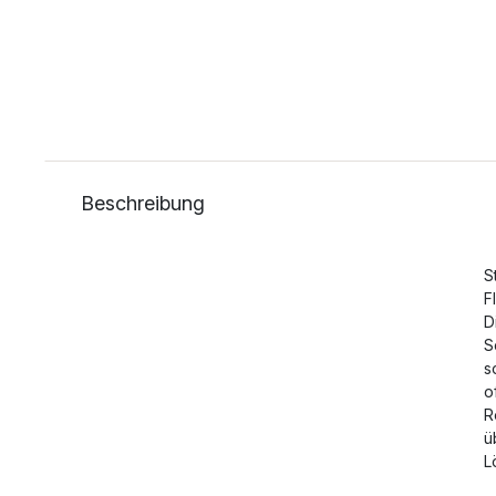
Beschreibung
S
F
D
S
s
o
R
ü
L