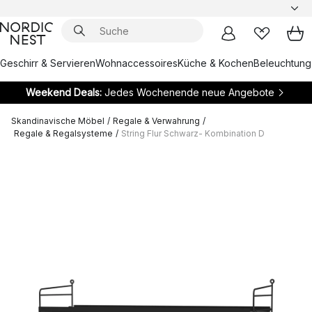
Geschirr & Servieren
Wohnaccessoires
Küche & Kochen
Beleuchtung
Weekend Deals:
Jedes Wochenende neue Angebote
Skandinavische Möbel
/
Regale & Verwahrung
/
Regale & Regalsysteme
/
String Flur Schwarz- Kombination D