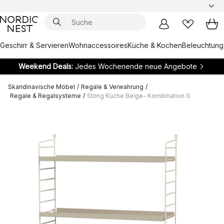
Geschirr & Servieren
Wohnaccessoires
Küche & Kochen
Beleuchtung
Weekend Deals:
Jedes Wochenende neue Angebote
Skandinavische Möbel
/
Regale & Verwahrung
/
Regale & Regalsysteme
/
String Küche Beige- Kombination G