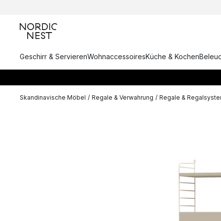
Geschirr & Servieren
Wohnaccessoires
Küche & Kochen
Beleu
Skandinavische Möbel
/
Regale & Verwahrung
/
Regale & Regalsyst