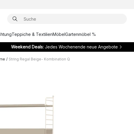
chtung
Teppiche & Textilien
Möbel
Gartenmöbel %
Weekend Deals:
Jedes Wochenende neue Angebote
eme
/
String Regal Beige- Kombination Q