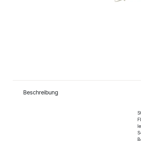
Beschreibung
S
F
l
S
B