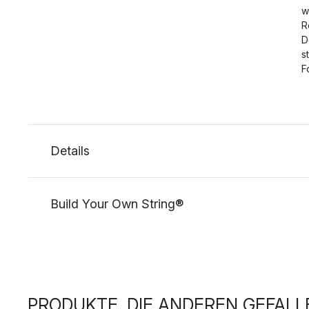
w
R
D
s
F
Details
Build Your Own String®
PRODUKTE, DIE ANDEREN GEFALL