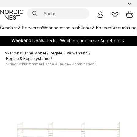
Geschirr & Servieren
Wohnaccessoires
Küche & Kochen
Beleuchtung
Weekend Deals:
Jedes Wochenende neue Angebote
Skandinavische Möbel
/
Regale & Verwahrung
/
Regale & Regalsysteme
/
String Schlafzimmer Esche & Beige- Kombination F