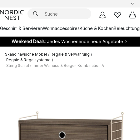
Geschirr & Servieren
Wohnaccessoires
Küche & Kochen
Beleuchtung
Weekend Deals:
Jedes Wochenende neue Angebote
Skandinavische Möbel
/
Regale & Verwahrung
/
Regale & Regalsysteme
/
String Schlafzimmer Walnuss & Beige- Kombination A