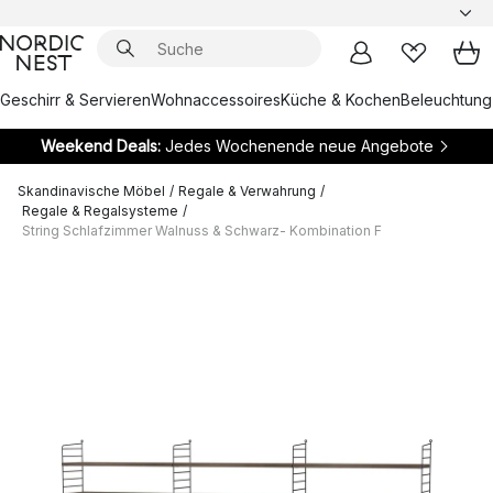
Geschirr & Servieren
Wohnaccessoires
Küche & Kochen
Beleuchtung
Weekend Deals:
Jedes Wochenende neue Angebote
Skandinavische Möbel
/
Regale & Verwahrung
/
Regale & Regalsysteme
/
String Schlafzimmer Walnuss & Schwarz- Kombination F