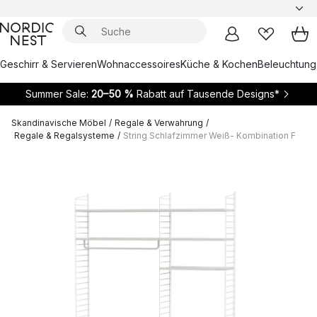
Geschirr & Servieren
Wohnaccessoires
Küche & Kochen
Beleuchtung
Summer Sale:
20–50 %
Rabatt auf Tausende Designs*
Skandinavische Möbel
/
Regale & Verwahrung
/
Regale & Regalsysteme
/
String Schlafzimmer Weiß- Kombination F